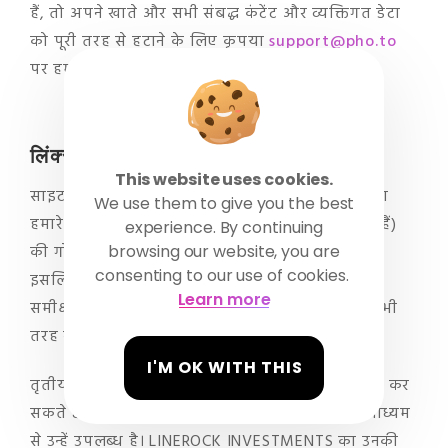
हैं, तो अपने खाते और सभी संबद्ध कंटेंट और व्यक्तिगत डेटा
को पूरी तरह से हटाने के लिए कृपया
support@pho.to
पर हमारी सहायता टीम से संपर्क करें।
लिंक्स, होस्टेड साइट्स
और
विज्ञापनदाता
This website uses cookies.
साइट या मोबाइल से जुड़ी किसी भी बाहरी वेबसाइट (या
We use them to give you the best
हमारे सर्वर पर होस्ट की गई और हमारे साथ संबद्ध नहीं हैं)
experience. By continuing
की गोपनीयता प्रथाओं पर हमारा कोई नियंत्रण नहीं है।
browsing our website, you are
consenting to our use of cookies.
इसलिए आपको हमारी गोपनीयता नीतियों की अलग से
Learn more
समीक्षा करनी चाहिए और यह जानना चाहिए कि किसी भी
तरह से उनकी प्रथाओं पर हमारा कोई नियंत्रण नहीं है।
I'M OK WITH THIS
तृतीय पक्ष के विज्ञापनदाता कुछ विशेष जानकारी एकत्र कर
सकते हैं जो उनके विज्ञापनों के साथ आपके संपर्क के माध्यम
से उन्हें उपलब्ध है। LINEROCK INVESTMENTS का उनकी